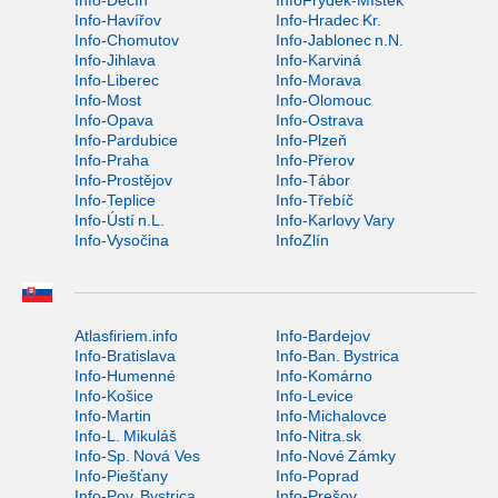
Info-Děčín
InfoFrýdek-Místek
Info-Havířov
Info-Hradec Kr.
Info-Chomutov
Info-Jablonec n.N.
Info-Jihlava
Info-Karviná
Info-Liberec
Info-Morava
Info-Most
Info-Olomouc
Info-Opava
Info-Ostrava
Info-Pardubice
Info-Plzeň
Info-Praha
Info-Přerov
Info-Prostějov
Info-Tábor
Info-Teplice
Info-Třebíč
Info-Ústí n.L.
Info-Karlovy Vary
Info-Vysočina
InfoZlín
Atlasfiriem.info
Info-Bardejov
Info-Bratislava
Info-Ban. Bystrica
Info-Humenné
Info-Komárno
Info-Košice
Info-Levice
Info-Martin
Info-Michalovce
Info-L. Mikuláš
Info-Nitra.sk
Info-Sp. Nová Ves
Info-Nové Zámky
Info-Piešťany
Info-Poprad
Info-Pov. Bystrica
Info-Prešov