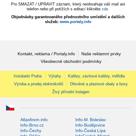
Pro SMAZAT / UPRAVIT záznam, který neobsahuje váš mail ani
telefon nebo při potížích s editací klikněte
zde
.
Objednávky garantovaného přednostního umístění a dalších
služeb:
www.portaly.info
Kontakt, reklama / Portaly.info
Naše reklamní prvky
Všeobecné obchodní podmínky
Instalatér Praha
Výtahy
Kalibry, závitové kalibry, měřidla
Výroba a prodej elektrokotlů
Dřevěné a plastové obaly a boxy
Živý přírodní kolagen
Atlasfirem.info
Info-M. Boleslav
Info-Brno.cz
Info-Budějovice
Info-Čechy
Info-Česká Lípa