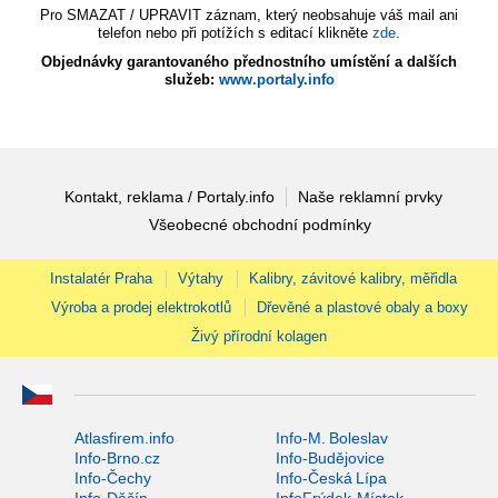
Pro SMAZAT / UPRAVIT záznam, který neobsahuje váš mail ani
telefon nebo při potížích s editací klikněte
zde
.
Objednávky garantovaného přednostního umístění a dalších
služeb:
www.portaly.info
Kontakt, reklama / Portaly.info
Naše reklamní prvky
Všeobecné obchodní podmínky
Instalatér Praha
Výtahy
Kalibry, závitové kalibry, měřidla
Výroba a prodej elektrokotlů
Dřevěné a plastové obaly a boxy
Živý přírodní kolagen
Atlasfirem.info
Info-M. Boleslav
Info-Brno.cz
Info-Budějovice
Info-Čechy
Info-Česká Lípa