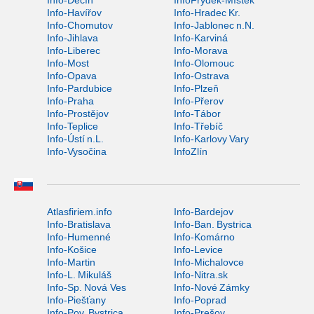
Info-Děčín
InfoFrýdek-Místek
Info-Havířov
Info-Hradec Kr.
Info-Chomutov
Info-Jablonec n.N.
Info-Jihlava
Info-Karviná
Info-Liberec
Info-Morava
Info-Most
Info-Olomouc
Info-Opava
Info-Ostrava
Info-Pardubice
Info-Plzeň
Info-Praha
Info-Přerov
Info-Prostějov
Info-Tábor
Info-Teplice
Info-Třebíč
Info-Ústí n.L.
Info-Karlovy Vary
Info-Vysočina
InfoZlín
Atlasfiriem.info
Info-Bardejov
Info-Bratislava
Info-Ban. Bystrica
Info-Humenné
Info-Komárno
Info-Košice
Info-Levice
Info-Martin
Info-Michalovce
Info-L. Mikuláš
Info-Nitra.sk
Info-Sp. Nová Ves
Info-Nové Zámky
Info-Piešťany
Info-Poprad
Info-Pov. Bystrica
Info-Prešov