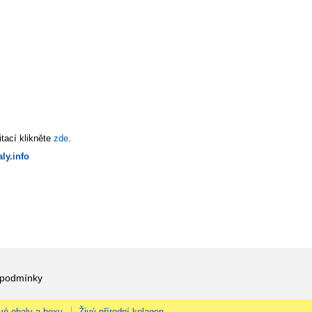
tací klikněte
zde
.
ly.info
 podmínky
vé obaly a boxy
Živý přírodní kolagen