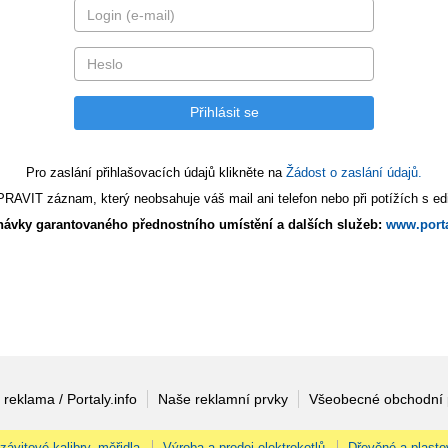
Pro zaslání přihlašovacích údajů klikněte na
Žádost o zaslání údajů.
AVIT záznam, který neobsahuje váš mail ani telefon nebo při potížích s edi
ávky garantovaného přednostního umístění a dalších služeb:
www.porta
 reklama / Portaly.info
Naše reklamní prvky
Všeobecné obchodní
 závitové kalibry, měřidla
Výroba a prodej elektrokotlů
Dřevěné a plasto