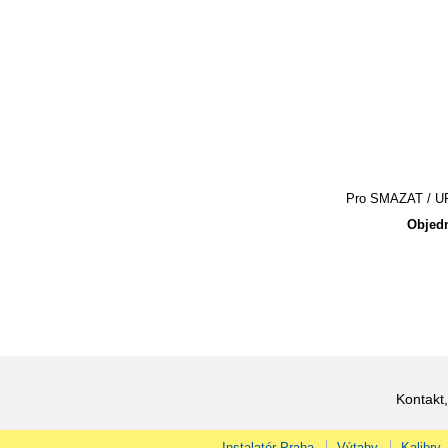
Pro SMAZAT / UPR
Objedn
Kontakt,
Instalatér Praha
Výtahy
Kalibry,