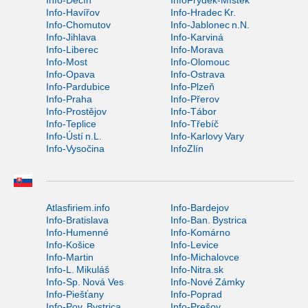
Info-Děčín
InfoFrýdek-Místek
Info-Havířov
Info-Hradec Kr.
Info-Chomutov
Info-Jablonec n.N.
Info-Jihlava
Info-Karviná
Info-Liberec
Info-Morava
Info-Most
Info-Olomouc
Info-Opava
Info-Ostrava
Info-Pardubice
Info-Plzeň
Info-Praha
Info-Přerov
Info-Prostějov
Info-Tábor
Info-Teplice
Info-Třebíč
Info-Ústí n.L.
Info-Karlovy Vary
Info-Vysočina
InfoZlín
Atlasfiriem.info
Info-Bardejov
Info-Bratislava
Info-Ban. Bystrica
Info-Humenné
Info-Komárno
Info-Košice
Info-Levice
Info-Martin
Info-Michalovce
Info-L. Mikuláš
Info-Nitra.sk
Info-Sp. Nová Ves
Info-Nové Zámky
Info-Piešťany
Info-Poprad
Info-Pov. Bystrica
Info-Prešov