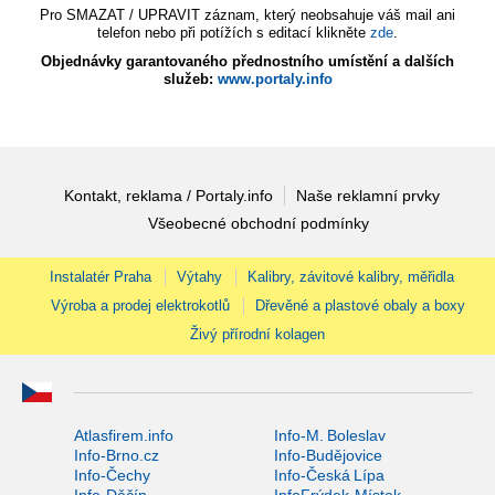
Pro SMAZAT / UPRAVIT záznam, který neobsahuje váš mail ani
telefon nebo při potížích s editací klikněte
zde
.
Objednávky garantovaného přednostního umístění a dalších
služeb:
www.portaly.info
Kontakt, reklama / Portaly.info
Naše reklamní prvky
Všeobecné obchodní podmínky
Instalatér Praha
Výtahy
Kalibry, závitové kalibry, měřidla
Výroba a prodej elektrokotlů
Dřevěné a plastové obaly a boxy
Živý přírodní kolagen
Atlasfirem.info
Info-M. Boleslav
Info-Brno.cz
Info-Budějovice
Info-Čechy
Info-Česká Lípa