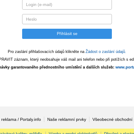
Pro zaslání přihlašovacích údajů klikněte na
Žádost o zaslání údajů.
AVIT záznam, který neobsahuje váš mail ani telefon nebo při potížích s edi
ávky garantovaného přednostního umístění a dalších služeb:
www.porta
 reklama / Portaly.info
Naše reklamní prvky
Všeobecné obchodní
 závitové kalibry, měřidla
Výroba a prodej elektrokotlů
Dřevěné a plasto