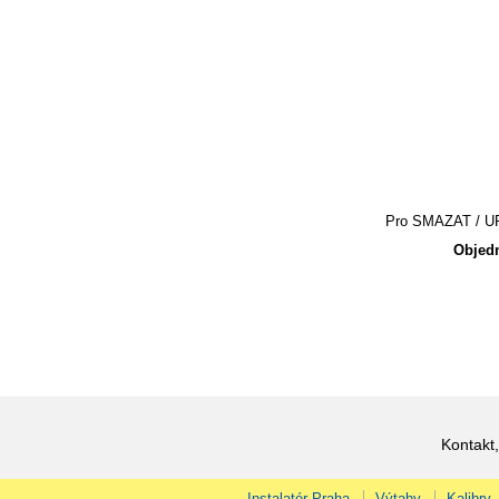
Pro SMAZAT / UPR
Objedn
Kontakt,
Instalatér Praha
Výtahy
Kalibry,