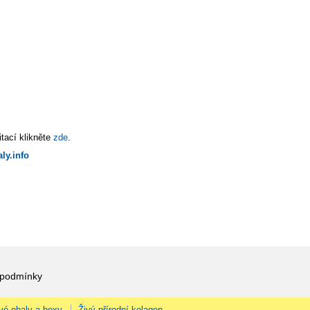
tací klikněte
zde
.
ly.info
 podmínky
vé obaly a boxy
Živý přírodní kolagen