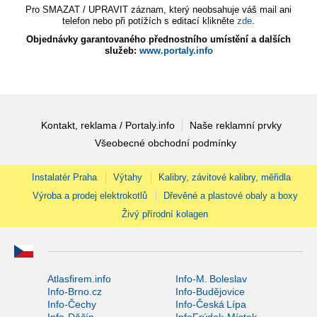
Pro SMAZAT / UPRAVIT záznam, který neobsahuje váš mail ani
telefon nebo při potížích s editací klikněte
zde
.
Objednávky garantovaného přednostního umístění a dalších
služeb:
www.portaly.info
Kontakt, reklama / Portaly.info
Naše reklamní prvky
Všeobecné obchodní podmínky
Instalatér Praha
Výtahy
Kalibry, závitové kalibry, měřidla
Výroba a prodej elektrokotlů
Dřevěné a plastové obaly a boxy
Živý přírodní kolagen
Atlasfirem.info
Info-M. Boleslav
Info-Brno.cz
Info-Budějovice
Info-Čechy
Info-Česká Lípa