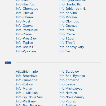
Info-Děčín
InfoFrýdek-Místek
Info-Havířov
Info-Hradec Kr.
Info-Chomutov
Info-Jablonec n.N.
Info-Jihlava
Info-Karviná
Info-Liberec
Info-Morava
Info-Most
Info-Olomouc
Info-Opava
Info-Ostrava
Info-Pardubice
Info-Plzeň
Info-Praha
Info-Přerov
Info-Prostějov
Info-Tábor
Info-Teplice
Info-Třebíč
Info-Ústí n.L.
Info-Karlovy Vary
Info-Vysočina
InfoZlín
Atlasfiriem.info
Info-Bardejov
Info-Bratislava
Info-Ban. Bystrica
Info-Humenné
Info-Komárno
Info-Košice
Info-Levice
Info-Martin
Info-Michalovce
Info-L. Mikuláš
Info-Nitra.sk
Info-Sp. Nová Ves
Info-Nové Zámky
Info-Piešťany
Info-Poprad
Info-Pov. Bystrica
Info-Prešov