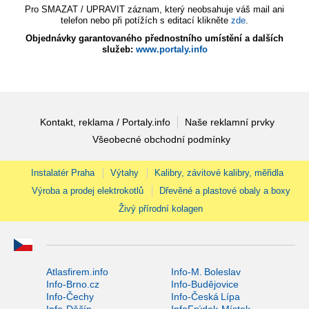
Pro SMAZAT / UPRAVIT záznam, který neobsahuje váš mail ani
telefon nebo při potížích s editací klikněte
zde
.
Objednávky garantovaného přednostního umístění a dalších
služeb:
www.portaly.info
Kontakt, reklama / Portaly.info
Naše reklamní prvky
Všeobecné obchodní podmínky
Instalatér Praha
Výtahy
Kalibry, závitové kalibry, měřidla
Výroba a prodej elektrokotlů
Dřevěné a plastové obaly a boxy
Živý přírodní kolagen
Atlasfirem.info
Info-M. Boleslav
Info-Brno.cz
Info-Budějovice
Info-Čechy
Info-Česká Lípa