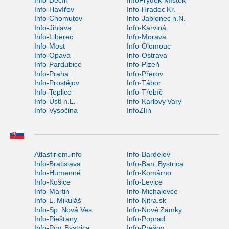
Info-Děčín
InfoFrýdek-Místek
Info-Havířov
Info-Hradec Kr.
Info-Chomutov
Info-Jablonec n.N.
Info-Jihlava
Info-Karviná
Info-Liberec
Info-Morava
Info-Most
Info-Olomouc
Info-Opava
Info-Ostrava
Info-Pardubice
Info-Plzeň
Info-Praha
Info-Přerov
Info-Prostějov
Info-Tábor
Info-Teplice
Info-Třebíč
Info-Ústí n.L.
Info-Karlovy Vary
Info-Vysočina
InfoZlín
Atlasfiriem.info
Info-Bardejov
Info-Bratislava
Info-Ban. Bystrica
Info-Humenné
Info-Komárno
Info-Košice
Info-Levice
Info-Martin
Info-Michalovce
Info-L. Mikuláš
Info-Nitra.sk
Info-Sp. Nová Ves
Info-Nové Zámky
Info-Piešťany
Info-Poprad
Info-Pov. Bystrica
Info-Prešov