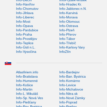
Info-Děčín
InfoFrýdek-Místek
Info-Havířov
Info-Hradec Kr.
Info-Chomutov
Info-Jablonec n.N.
Info-Jihlava
Info-Karviná
Info-Liberec
Info-Morava
Info-Most
Info-Olomouc
Info-Opava
Info-Ostrava
Info-Pardubice
Info-Plzeň
Info-Praha
Info-Přerov
Info-Prostějov
Info-Tábor
Info-Teplice
Info-Třebíč
Info-Ústí n.L.
Info-Karlovy Vary
Info-Vysočina
InfoZlín
Atlasfiriem.info
Info-Bardejov
Info-Bratislava
Info-Ban. Bystrica
Info-Humenné
Info-Komárno
Info-Košice
Info-Levice
Info-Martin
Info-Michalovce
Info-L. Mikuláš
Info-Nitra.sk
Info-Sp. Nová Ves
Info-Nové Zámky
Info-Piešťany
Info-Poprad
Info-Pov. Bystrica
Info-Prešov