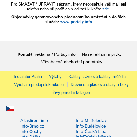
Pro SMAZAT / UPRAVIT záznam, který neobsahuje váš mail ani
telefon nebo při potížích s editací klikněte
zde
.
Objednávky garantovaného přednostního umístění a dalších
služeb:
www.portaly.info
Kontakt, reklama / Portaly.info
Naše reklamní prvky
Všeobecné obchodní podmínky
Instalatér Praha
Výtahy
Kalibry, závitové kalibry, měřidla
Výroba a prodej elektrokotlů
Dřevěné a plastové obaly a boxy
Živý přírodní kolagen
Atlasfirem.info
Info-M. Boleslav
Info-Brno.cz
Info-Budějovice
Info-Čechy
Info-Česká Lípa