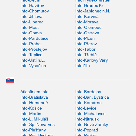
Info-Děčín
InfoFrýdek-Místek
Info-Havířov
Info-Hradec Kr.
Info-Chomutov
Info-Jablonec n.N.
Info-Jihlava
Info-Karviná
Info-Liberec
Info-Morava
Info-Most
Info-Olomouc
Info-Opava
Info-Ostrava
Info-Pardubice
Info-Plzeň
Info-Praha
Info-Přerov
Info-Prostějov
Info-Tábor
Info-Teplice
Info-Třebíč
Info-Ústí n.L.
Info-Karlovy Vary
Info-Vysočina
InfoZlín
Atlasfiriem.info
Info-Bardejov
Info-Bratislava
Info-Ban. Bystrica
Info-Humenné
Info-Komárno
Info-Košice
Info-Levice
Info-Martin
Info-Michalovce
Info-L. Mikuláš
Info-Nitra.sk
Info-Sp. Nová Ves
Info-Nové Zámky
Info-Piešťany
Info-Poprad
Info-Pov. Bystrica
Info-Prešov