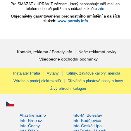
Pro SMAZAT / UPRAVIT záznam, který neobsahuje váš mail ani
telefon nebo při potížích s editací klikněte
zde
.
Objednávky garantovaného přednostního umístění a dalších
služeb:
www.portaly.info
Kontakt, reklama / Portaly.info
Naše reklamní prvky
Všeobecné obchodní podmínky
Instalatér Praha
Výtahy
Kalibry, závitové kalibry, měřidla
Výroba a prodej elektrokotlů
Dřevěné a plastové obaly a boxy
Živý přírodní kolagen
Atlasfirem.info
Info-M. Boleslav
Info-Brno.cz
Info-Budějovice
Info-Čechy
Info-Česká Lípa