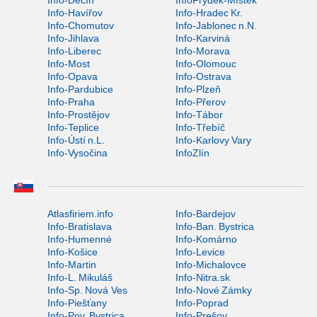
Info-Děčín
InfoFrýdek-Místek
Info-Havířov
Info-Hradec Kr.
Info-Chomutov
Info-Jablonec n.N.
Info-Jihlava
Info-Karviná
Info-Liberec
Info-Morava
Info-Most
Info-Olomouc
Info-Opava
Info-Ostrava
Info-Pardubice
Info-Plzeň
Info-Praha
Info-Přerov
Info-Prostějov
Info-Tábor
Info-Teplice
Info-Třebíč
Info-Ústí n.L.
Info-Karlovy Vary
Info-Vysočina
InfoZlín
Atlasfiriem.info
Info-Bardejov
Info-Bratislava
Info-Ban. Bystrica
Info-Humenné
Info-Komárno
Info-Košice
Info-Levice
Info-Martin
Info-Michalovce
Info-L. Mikuláš
Info-Nitra.sk
Info-Sp. Nová Ves
Info-Nové Zámky
Info-Piešťany
Info-Poprad
Info-Pov. Bystrica
Info-Prešov