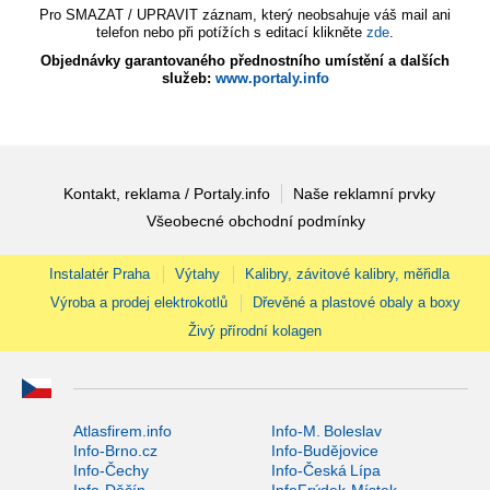
Pro SMAZAT / UPRAVIT záznam, který neobsahuje váš mail ani
telefon nebo při potížích s editací klikněte
zde
.
Objednávky garantovaného přednostního umístění a dalších
služeb:
www.portaly.info
Kontakt, reklama / Portaly.info
Naše reklamní prvky
Všeobecné obchodní podmínky
Instalatér Praha
Výtahy
Kalibry, závitové kalibry, měřidla
Výroba a prodej elektrokotlů
Dřevěné a plastové obaly a boxy
Živý přírodní kolagen
Atlasfirem.info
Info-M. Boleslav
Info-Brno.cz
Info-Budějovice
Info-Čechy
Info-Česká Lípa