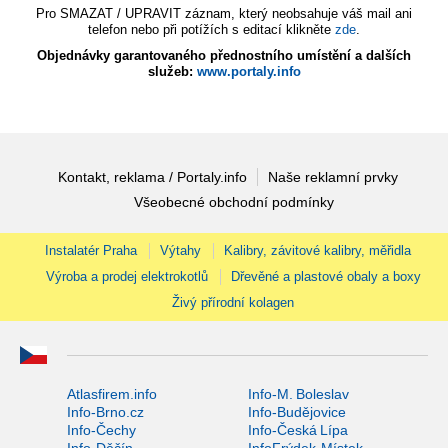
Pro SMAZAT / UPRAVIT záznam, který neobsahuje váš mail ani
telefon nebo při potížích s editací klikněte
zde
.
Objednávky garantovaného přednostního umístění a dalších
služeb:
www.portaly.info
Kontakt, reklama / Portaly.info
Naše reklamní prvky
Všeobecné obchodní podmínky
Instalatér Praha
Výtahy
Kalibry, závitové kalibry, měřidla
Výroba a prodej elektrokotlů
Dřevěné a plastové obaly a boxy
Živý přírodní kolagen
Atlasfirem.info
Info-M. Boleslav
Info-Brno.cz
Info-Budějovice
Info-Čechy
Info-Česká Lípa