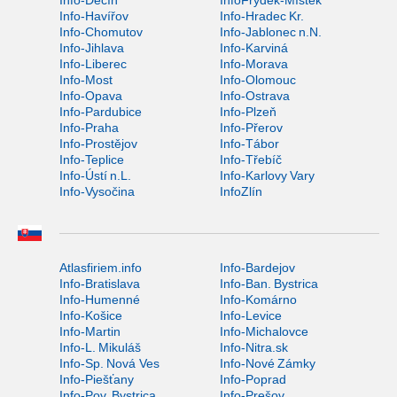
Info-Děčín
InfoFrýdek-Místek
Info-Havířov
Info-Hradec Kr.
Info-Chomutov
Info-Jablonec n.N.
Info-Jihlava
Info-Karviná
Info-Liberec
Info-Morava
Info-Most
Info-Olomouc
Info-Opava
Info-Ostrava
Info-Pardubice
Info-Plzeň
Info-Praha
Info-Přerov
Info-Prostějov
Info-Tábor
Info-Teplice
Info-Třebíč
Info-Ústí n.L.
Info-Karlovy Vary
Info-Vysočina
InfoZlín
Atlasfiriem.info
Info-Bardejov
Info-Bratislava
Info-Ban. Bystrica
Info-Humenné
Info-Komárno
Info-Košice
Info-Levice
Info-Martin
Info-Michalovce
Info-L. Mikuláš
Info-Nitra.sk
Info-Sp. Nová Ves
Info-Nové Zámky
Info-Piešťany
Info-Poprad
Info-Pov. Bystrica
Info-Prešov