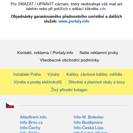
Pro SMAZAT / UPRAVIT záznam, který neobsahuje váš mail ani
telefon nebo při potížích s editací klikněte
zde
.
Objednávky garantovaného přednostního umístění a dalších
služeb:
www.portaly.info
Kontakt, reklama / Portaly.info
Naše reklamní prvky
Všeobecné obchodní podmínky
Instalatér Praha
Výtahy
Kalibry, závitové kalibry, měřidla
Výroba a prodej elektrokotlů
Dřevěné a plastové obaly a boxy
Živý přírodní kolagen
Atlasfirem.info
Info-M. Boleslav
Info-Brno.cz
Info-Budějovice
Info-Čechy
Info-Česká Lípa