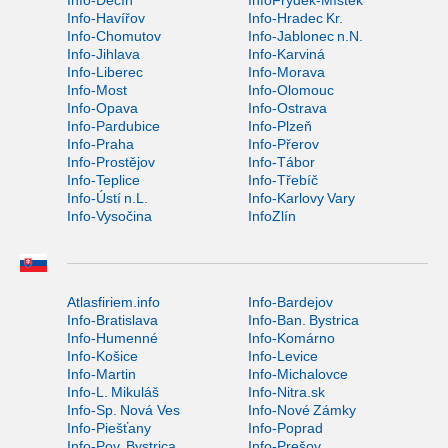
Info-Děčín
InfoFrýdek-Místek
Info-Havířov
Info-Hradec Kr.
Info-Chomutov
Info-Jablonec n.N.
Info-Jihlava
Info-Karviná
Info-Liberec
Info-Morava
Info-Most
Info-Olomouc
Info-Opava
Info-Ostrava
Info-Pardubice
Info-Plzeň
Info-Praha
Info-Přerov
Info-Prostějov
Info-Tábor
Info-Teplice
Info-Třebíč
Info-Ústí n.L.
Info-Karlovy Vary
Info-Vysočina
InfoZlín
Atlasfiriem.info
Info-Bardejov
Info-Bratislava
Info-Ban. Bystrica
Info-Humenné
Info-Komárno
Info-Košice
Info-Levice
Info-Martin
Info-Michalovce
Info-L. Mikuláš
Info-Nitra.sk
Info-Sp. Nová Ves
Info-Nové Zámky
Info-Piešťany
Info-Poprad
Info-Pov. Bystrica
Info-Prešov