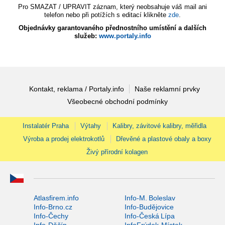
Pro SMAZAT / UPRAVIT záznam, který neobsahuje váš mail ani
telefon nebo při potížích s editací klikněte
zde
.
Objednávky garantovaného přednostního umístění a dalších
služeb:
www.portaly.info
Kontakt, reklama / Portaly.info
Naše reklamní prvky
Všeobecné obchodní podmínky
Instalatér Praha
Výtahy
Kalibry, závitové kalibry, měřidla
Výroba a prodej elektrokotlů
Dřevěné a plastové obaly a boxy
Živý přírodní kolagen
Atlasfirem.info
Info-M. Boleslav
Info-Brno.cz
Info-Budějovice
Info-Čechy
Info-Česká Lípa