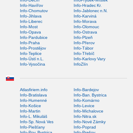
Info-Děčín
InfoFrýdek-Místek
Info-Havířov
Info-Hradec Kr.
Info-Chomutov
Info-Jablonec n.N.
Info-Jihlava
Info-Karviná
Info-Liberec
Info-Morava
Info-Most
Info-Olomouc
Info-Opava
Info-Ostrava
Info-Pardubice
Info-Plzeň
Info-Praha
Info-Přerov
Info-Prostějov
Info-Tábor
Info-Teplice
Info-Třebíč
Info-Ústí n.L.
Info-Karlovy Vary
Info-Vysočina
InfoZlín
Atlasfiriem.info
Info-Bardejov
Info-Bratislava
Info-Ban. Bystrica
Info-Humenné
Info-Komárno
Info-Košice
Info-Levice
Info-Martin
Info-Michalovce
Info-L. Mikuláš
Info-Nitra.sk
Info-Sp. Nová Ves
Info-Nové Zámky
Info-Piešťany
Info-Poprad
Info-Pov. Bystrica
Info-Prešov