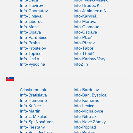
Info-Děčín
InfoFrýdek-Místek
Info-Havířov
Info-Hradec Kr.
Info-Chomutov
Info-Jablonec n.N.
Info-Jihlava
Info-Karviná
Info-Liberec
Info-Morava
Info-Most
Info-Olomouc
Info-Opava
Info-Ostrava
Info-Pardubice
Info-Plzeň
Info-Praha
Info-Přerov
Info-Prostějov
Info-Tábor
Info-Teplice
Info-Třebíč
Info-Ústí n.L.
Info-Karlovy Vary
Info-Vysočina
InfoZlín
Atlasfiriem.info
Info-Bardejov
Info-Bratislava
Info-Ban. Bystrica
Info-Humenné
Info-Komárno
Info-Košice
Info-Levice
Info-Martin
Info-Michalovce
Info-L. Mikuláš
Info-Nitra.sk
Info-Sp. Nová Ves
Info-Nové Zámky
Info-Piešťany
Info-Poprad
Info-Pov. Bystrica
Info-Prešov