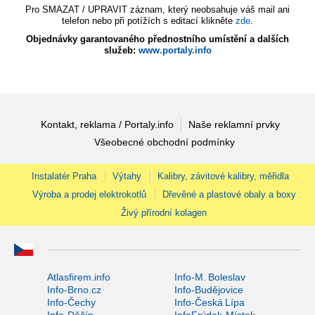
Pro SMAZAT / UPRAVIT záznam, který neobsahuje váš mail ani
telefon nebo při potížích s editací klikněte
zde
.
Objednávky garantovaného přednostního umístění a dalších
služeb:
www.portaly.info
Kontakt, reklama / Portaly.info
Naše reklamní prvky
Všeobecné obchodní podmínky
Instalatér Praha
Výtahy
Kalibry, závitové kalibry, měřidla
Výroba a prodej elektrokotlů
Dřevěné a plastové obaly a boxy
Živý přírodní kolagen
Atlasfirem.info
Info-M. Boleslav
Info-Brno.cz
Info-Budějovice
Info-Čechy
Info-Česká Lípa