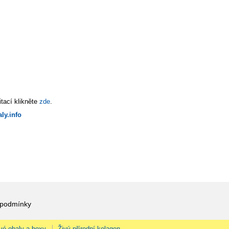
tací klikněte
zde
.
ly.info
 podmínky
vé obaly a boxy
Živý přírodní kolagen