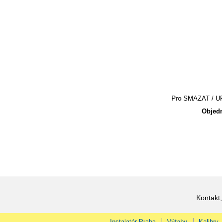
Pro SMAZAT / UPR
Objedn
Kontakt,
Instalatér Praha
Výtahy
Kalibry,