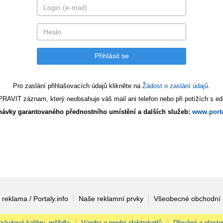
Pro zaslání přihlašovacích údajů klikněte na
Žádost o zaslání údajů.
AVIT záznam, který neobsahuje váš mail ani telefon nebo při potížích s edi
ávky garantovaného přednostního umístění a dalších služeb:
www.porta
 reklama / Portaly.info
Naše reklamní prvky
Všeobecné obchodní
 závitové kalibry, měřidla
Výroba a prodej elektrokotlů
Dřevěné a plasto