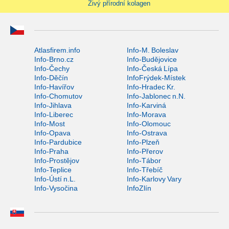
Živý přírodní kolagen
Atlasfirem.info
Info-M. Boleslav
Info-Brno.cz
Info-Budějovice
Info-Čechy
Info-Česká Lípa
Info-Děčín
InfoFrýdek-Místek
Info-Havířov
Info-Hradec Kr.
Info-Chomutov
Info-Jablonec n.N.
Info-Jihlava
Info-Karviná
Info-Liberec
Info-Morava
Info-Most
Info-Olomouc
Info-Opava
Info-Ostrava
Info-Pardubice
Info-Plzeň
Info-Praha
Info-Přerov
Info-Prostějov
Info-Tábor
Info-Teplice
Info-Třebíč
Info-Ústí n.L.
Info-Karlovy Vary
Info-Vysočina
InfoZlín