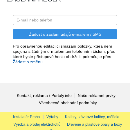
Pro oprávněnou editaci či smazání položky, která není
spojena s žádným e-mailem ani telefonním číslem, přes
které byste přístupové heslo obdrželi, pokračujte přes
Žádost o změnu
Kontakt, reklama / Portaly.info
Naše reklamní prvky
Všeobecné obchodní podmínky
Instalatér Praha
Výtahy
Kalibry, závitové kalibry, měřidla
Výroba a prodej elektrokotlů
Dřevěné a plastové obaly a boxy