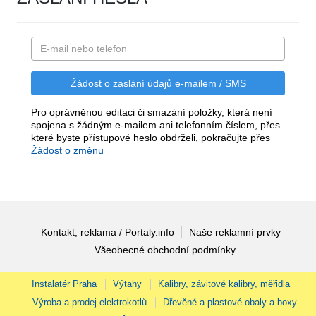
Pro oprávněnou editaci či smazání položky, která není
spojena s žádným e-mailem ani telefonním číslem, přes
které byste přístupové heslo obdrželi, pokračujte přes
Žádost o změnu
Kontakt, reklama / Portaly.info
Naše reklamní prvky
Všeobecné obchodní podmínky
Instalatér Praha
Výtahy
Kalibry, závitové kalibry, měřidla
Výroba a prodej elektrokotlů
Dřevěné a plastové obaly a boxy