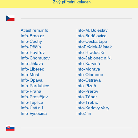
Živý přírodní kolagen
Atlasfirem.info
Info-M. Boleslav
Info-Brno.cz
Info-Budějovice
Info-Čechy
Info-Česká Lípa
Info-Děčín
InfoFrýdek-Místek
Info-Havířov
Info-Hradec Kr.
Info-Chomutov
Info-Jablonec n.N.
Info-Jihlava
Info-Karviná
Info-Liberec
Info-Morava
Info-Most
Info-Olomouc
Info-Opava
Info-Ostrava
Info-Pardubice
Info-Plzeň
Info-Praha
Info-Přerov
Info-Prostějov
Info-Tábor
Info-Teplice
Info-Třebíč
Info-Ústí n.L.
Info-Karlovy Vary
Info-Vysočina
InfoZlín